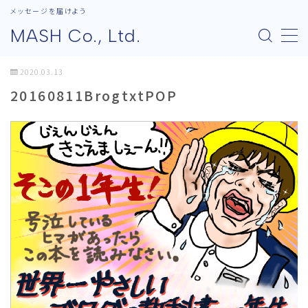
メッセージを届けよう
MASH Co., Ltd.
MENU
2020.03.13
20160811BrogtxtPOP
会社概要
会社概要
代表あいさつ
パートナーシップ
業務内容
業務内容
ライティング実践講座
実践的キャリア設計講座
講演依頼