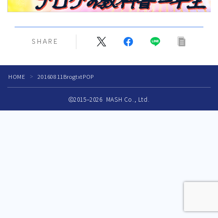
商業出版コンサルティング
メディア掲載
SHARE
メディア掲載履歴
著作・監修
HOME
20160811BrogtxtPOP
＞
2015–2026 MASH Co., Ltd.
ギャラリー
お問い合わせ