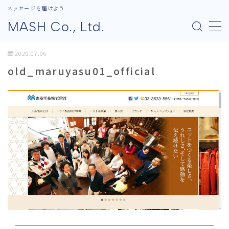
メッセージを届けよう
MASH Co., Ltd.
MENU
2020.07.06
old_maruyasu01_official
会社概要
会社概要
代表あいさつ
パートナーシップ
業務内容
業務内容
ライティング実践講座
実践的キャリア設計講座
講演依頼