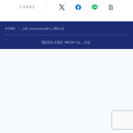
SHARE
商業出版コンサルティング
メディア掲載
HOME
old_maruyasu01_official
＞
メディア掲載履歴
2015–2026 MASH Co., Ltd.
著作・監修
ギャラリー
お問い合わせ