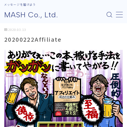
メッセージを届けよう
MASH Co., Ltd.
MENU
2020.03.13
20200222Affiliate
会社概要
会社概要
代表あいさつ
パートナーシップ
業務内容
業務内容
ライティング実践講座
実践的キャリア設計講座
講演依頼